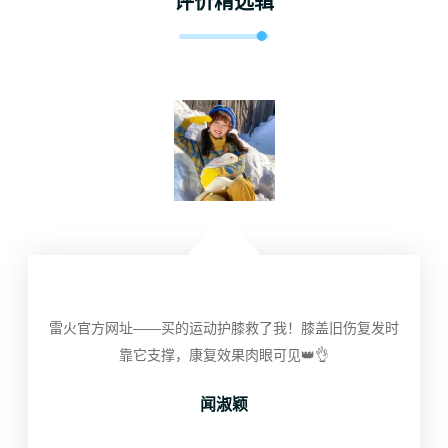
评价精选辑
雷火官方网址——买的运动护膝救了我！膝盖旧伤复发时
靠它支撑，康复效果肉眼可见👑👌
闻淑颖